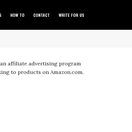
S
HOW TO
CONTACT
WRITE FOR US
an affiliate advertising program
inking to products on Amazon.com.